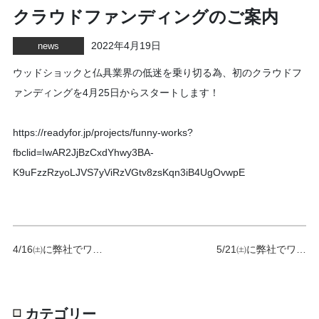
クラウドファンディングのご案内
2022年4月19日
news
ウッドショックと仏具業界の低迷を乗り切る為、初のクラウドフ
ァンディングを4月25日からスタートします！
https://readyfor.jp/projects/funny-works?
fbclid=IwAR2JjBzCxdYhwy3BA-
K9uFzzRzyoLJVS7yViRzVGtv8zsKqn3iB4UgOvwpE
4/16㈯に弊社でワ…
5/21㈯に弊社でワ…
カテゴリー