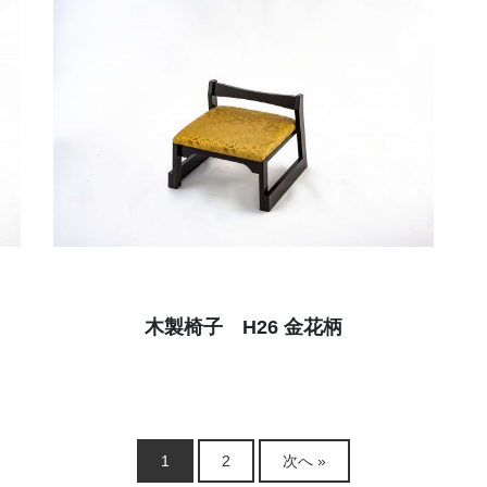
木製椅子 H26 金花柄
1
2
次へ »