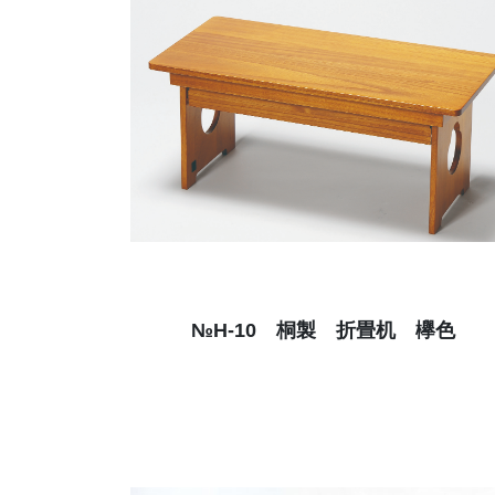
№H-10 桐製 折畳机 欅色