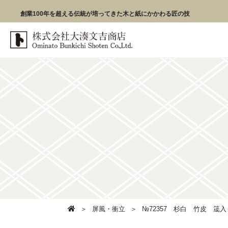
創業100年を超える伝統が培ってきた木と紙にかかわる匠の技
屏風・衝立
№72357 杉白 竹皮 筬入