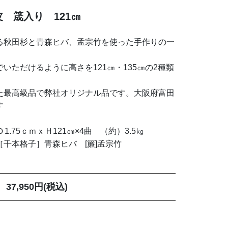
竹皮 筬入り 121㎝
る秋田杉と青森ヒバ、孟宗竹を使った手作りの一
いただけるように高さを121㎝・135㎝の2種類
た最高級品で弊社オリジナル品です。大阪府富田
す
.75ｃｍｘＨ121㎝×4曲 （約）3.5㎏
千本格子］青森ヒバ [簾]孟宗竹
37,950円(税込)