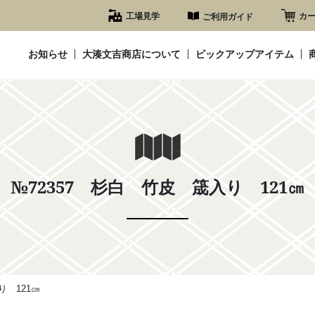
工場見学
カ
ご利用ガイド
お知らせ
大湊文吉商店について
ピックアップアイテム
№72357 杉白 竹皮 筬入り 121㎝
り 121㎝