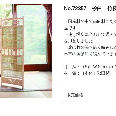
No.72357 杉白 
・国産材の中で高級材であ
品です
・使う場所に合わせて選んで
を用意しました
・簾は竹の節を飾り編みし
林市の製簾所で編んでいま
寸 法：（約）Ｗ46ｃｍｘＤ1
材 質：［本体］秋田杉 ［
販売価格