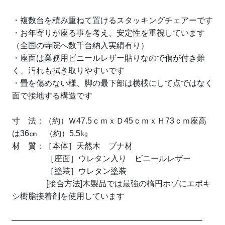
・複数台を積み重ねて置けるスタッキングチェアーです
・お年寄りが座る事を考え、安定性を重視しています
（全国の寺院へ数千台納入実績有り）
・座面は業務用ビニールレザー貼りなので傷が付き難
く、汚れも拭き取りやすいです
・畳を傷めない様、脚の最下部は横桟にして点ではなく
面で接地する構造です
寸 法：（約）Ｗ47.5ｃｍｘＤ45ｃｍｘＨ73ｃｍ座高
は36㎝ （約）5.5㎏
材 質：［本体］天然木 ブナ材
［座面］ウレタン入り ビニールレザー
［塗装］ウレタン塗装
[接合方法]木製品では最強の楕円ホゾにエポキ
シ樹脂接着剤を使用しています